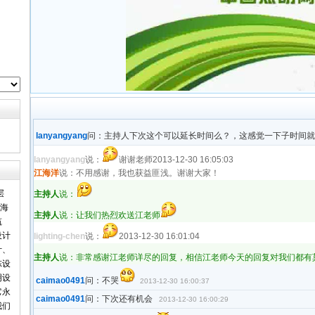
lanyangyang
问：主持人下次这个可以延长时间么？，这感觉一下子时间就
lanyangyang
说：
谢谢老师
2013-12-30 16:05:03
江海洋
说：不用感谢，我也获益匪浅。谢谢大家！
层
主持人
说：
江海
主持人
说：让我们热烈欢送江老师
筑
设计
lighting-chen
说：
2013-12-30 16:01:04
计、
主持人
说：非常感谢江老师详尽的回复，相信江老师今天的回复对我们都有
陈设
明设
caimao0491
问：不哭
2013-12-30 16:00:37
它永
caimao0491
问：下次还有机会
2013-12-30 16:00:29
我们